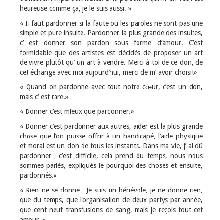
heureuse comme ça, je le suis aussi. »
« Il faut pardonner si la faute ou les paroles ne sont pas une
simple et pure insulte. Pardonner la plus grande des insultes,
c’ est donner son pardon sous forme d’amour. C’est
formidable que des artistes est décidés de proposer un art
de vivre plutôt qu’ un art à vendre. Merci à toi de ce don, de
cet échange avec moi aujourd’hui, merci de m’ avoir choisit»
« Quand on pardonne avec tout notre cœur, c’est un don,
mais c’ est rare.»
« Donner c’est mieux que pardonner.»
« Donner c’est pardonner aux autres, aider est la plus grande
chose que l’on puisse offrir à un handicapé, l’aide physique
et moral est un don de tous les instants. Dans ma vie, j’ ai dû
pardonner , c’est difficile, cela prend du temps, nous nous
sommes parlés, expliqués le pourquoi des choses et ensuite,
pardonnés.»
« Rien ne se donne…Je suis un bénévole, je ne donne rien,
que du temps, que l’organisation de deux partys par année,
que cent neuf transfusions de sang, mais je reçois tout cet
amour. »