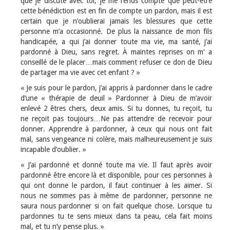
que je discute avec toi, je me rends compte que peut-être
cette bénédiction est en fin de compte un pardon, mais il est
certain que je n’oublierai jamais les blessures que cette
personne m’a occasionné. De plus la naissance de mon fils
handicapée, a qui j’ai donner toute ma vie, ma santé, j’ai
pardonné à Dieu, sans regret. À maintes reprises on m' a
conseillé de le placer…mais comment refuser ce don de Dieu
de partager ma vie avec cet enfant ? »
« Je suis pour le pardon, j’ai appris à pardonner dans le cadre
d’une « thérapie de deuil » Pardonner à Dieu de m’avoir
enlevé 2 êtres chers, deux amis. Si tu donnes, tu reçoit, tu
ne reçoit pas toujours…Ne pas attendre de recevoir pour
donner. Apprendre à pardonner, à ceux qui nous ont fait
mal, sans vengeance ni colère, mais malheureusement je suis
incapable d’oublier. »
« J’ai pardonné et donné toute ma vie. Il faut après avoir
pardonné être encore là et disponible, pour ces personnes à
qui ont donne le pardon, il faut continuer à les aimer. Si
nous ne sommes pas à même de pardonner, personne ne
saura nous pardonner si on fait quelque chose. Lorsque tu
pardonnes tu te sens mieux dans ta peau, cela fait moins
mal, et tu n’y pense plus. »