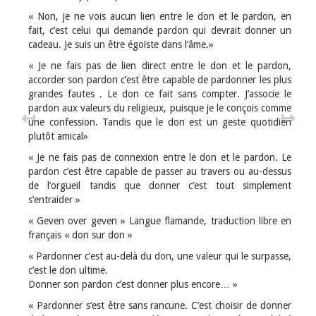
« Non, je ne vois aucun lien entre le don et le pardon, en
fait, c’est celui qui demande pardon qui devrait donner un
cadeau. Je suis un être égoïste dans l’âme.»
« Je ne fais pas de lien direct entre le don et le pardon,
accorder son pardon c’est être capable de pardonner les plus
grandes fautes . Le don ce fait sans compter. J’associe le
pardon aux valeurs du religieux, puisque je le conçois comme
↤
↦
une confession. Tandis que le don est un geste quotidien
plutôt amical»
« Je ne fais pas de connexion entre le don et le pardon. Le
pardon c’est être capable de passer au travers ou au-dessus
de l’orgueil tandis que donner c’est tout simplement
s’entraider »
« Geven over geven » Langue flamande, traduction libre en
français « don sur don »
« Pardonner c’est au-delà du don, une valeur qui le surpasse,
c’est le don ultime.
Donner son pardon c’est donner plus encore… »
« Pardonner s’est être sans rancune. C’est choisir de donner