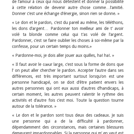
de l’amour à ceux qui nous détestent et donner la possibilité
à cette relation de devenir autre chose comme…l’amitié.
Donner c’est une échange d’énergie, sinon rien se donne. »
« Le don et le pardon, c’est du pareil au même, les téléthons,
les dons d’argent… Pardonner ton meilleur ami de t’ avoir
volé ta blonde comme celui qui t’as volé de l’argent.
Pardonner, c’est se faire oublier les choses à soi-même par la
confesse, pour un certain temps du moins.»
« Pardonne-moi, je dois aller jouer aux quilles, ha! ha!. »
« Il faut avoir le cœur large, c’est sous la forme de dons que
l’ on peut aller chercher le pardon. Accepter l’autre dans ses
différences, est très important surtout lorsqu’on est une
personne handicapé, on se doit d’être patient envers les
autres personnes qui ont eux aussi d’autres d’handicaps, à
certain moment, les autres peuvent ralentir le rythme des
activités et d’autre fois c’est moi. Toute la question tourne
autour de la tolérance. »
« Le don et le pardon sont tous deux des cadeaux. Je suis
une personne qui a de la difficulté à pardonner,
dépendamment des circonstances, mais certaines blessures
demeurent impardonnables. Si la personne qui m’ en veut est